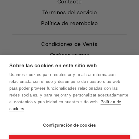
Contacto
Términos del servicio
Política de reembolso
Condiciones de Venta
Quiénes somos
Política de Cookies
Sobre las cookies en este sitio web
Usamos cookies para recolectar y analizar información
Protección de Datos
relacionada con el uso y desempeño de nuestro sitio web
Blog EN
para poder proveer funcionalidades relacionadas con las
redes sociales, y para mejorar y personalizar adecuadamente
Blog FR
el contenido y publicidad en nuestro sitio web.
Política de
Blog DE
cookies
Blog IT
Vuelvo en un momento. Recuerda que
Configuración de cookies
nuestro horario de atención al cliente es de
10 a 15 horas.