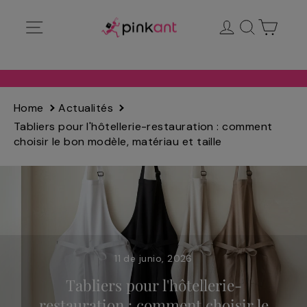
Ir
Navegación
Ingresar
Buscar
Carrit
directamente
al
contenido
Home
Actualités
Tabliers pour l'hôtellerie-restauration : comment
choisir le bon modèle, matériau et taille
11 de junio, 2026
Tabliers pour l'hôtellerie-
restauration : comment choisir le