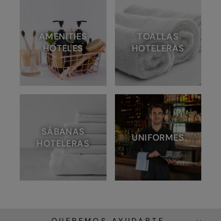
AMENITIES
TOALLAS
HOTELES
HOTELERAS
SÁBANAS
UNIFORMES
HOTELERAS