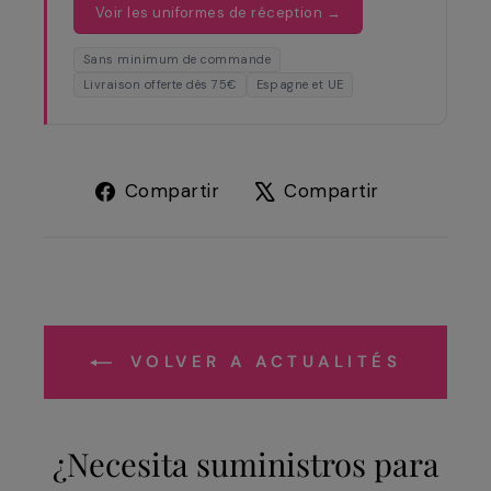
Voir les uniformes de réception →
Sans minimum de commande
Livraison offerte dès 75€
Espagne et UE
Compartir
Tuitear
Compartir
Compartir
en
en
Facebook
X
VOLVER A ACTUALITÉS
¿Necesita suministros para