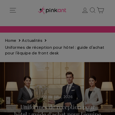
Ir
Navegación
Ingresar
Buscar
Carrit
directamente
al
contenido
Home
Actualités
Uniformes de réception pour hôtel : guide d'achat
pour l'équipe de front desk
02 de julio, 2026
Uniformes de réception pour
hôtel : guide d'achat pour l'équipe