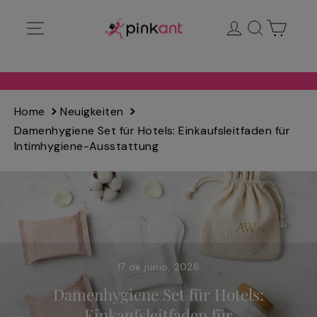
Ir
Navegación
Ingresar
Buscar
Carrit
directamente
al
contenido
Home
Neuigkeiten
Damenhygiene Set für Hotels: Einkaufsleitfaden für
Intimhygiene-Ausstattung
17 de junio, 2026
Damenhygiene Set für Hotels:
Einkaufsleitfaden für