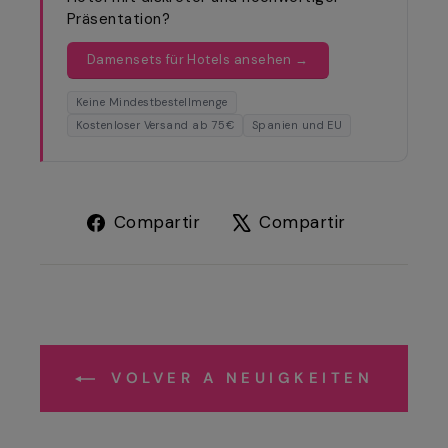
Präsentation?
Damensets für Hotels ansehen →
Keine Mindestbestellmenge
Kostenloser Versand ab 75€
Spanien und EU
Compartir
Tuitear
Compartir
Compartir
en
en
Facebook
X
VOLVER A NEUIGKEITEN