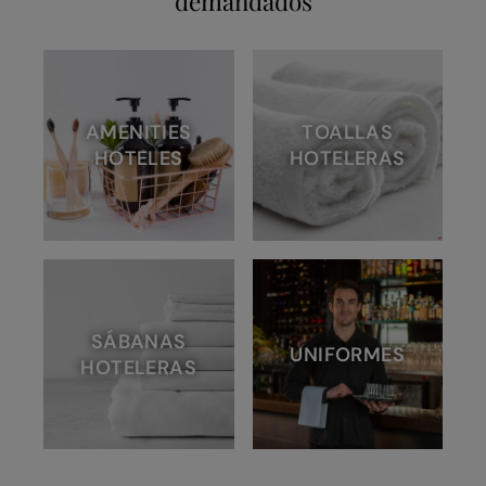
demandados
AMENITIES
TOALLAS
HOTELES
HOTELERAS
SÁBANAS
UNIFORMES
HOTELERAS