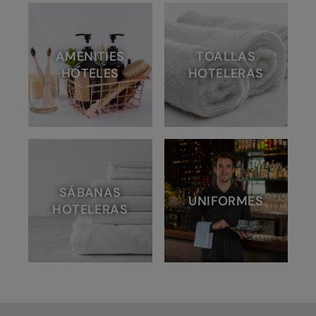
AMENITIES
TOALLAS
HOTELES
HOTELERAS
SÁBANAS
UNIFORMES
HOTELERAS