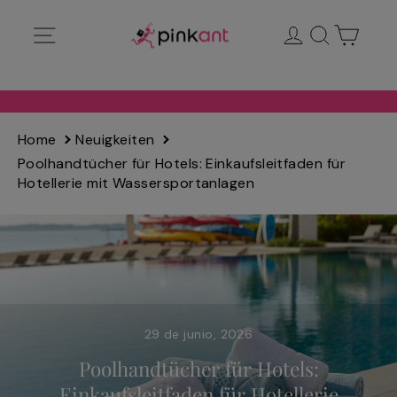
Ir
Navegación
Ingresar
Buscar
Carrit
directamente
al
contenido
Home
Neuigkeiten
Poolhandtücher für Hotels: Einkaufsleitfaden für
Hotellerie mit Wassersportanlagen
29 de junio, 2026
Poolhandtücher für Hotels:
Einkaufsleitfaden für Hotellerie