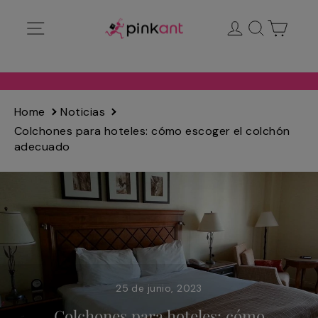
Ir
Navegación
Ingresar
Buscar
Carrit
directamente
al
contenido
Home
Noticias
Colchones para hoteles: cómo escoger el colchón
adecuado
25 de junio, 2023
Colchones para hoteles: cómo