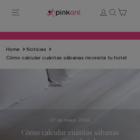
Ir
Navegación
Ingresar
Buscar
Carrit
directamente
al
contenido
Home
Noticias
Cómo calcular cuántas sábanas necesita tu hotel
07 de mayo, 2026
Cómo calcular cuántas sábanas