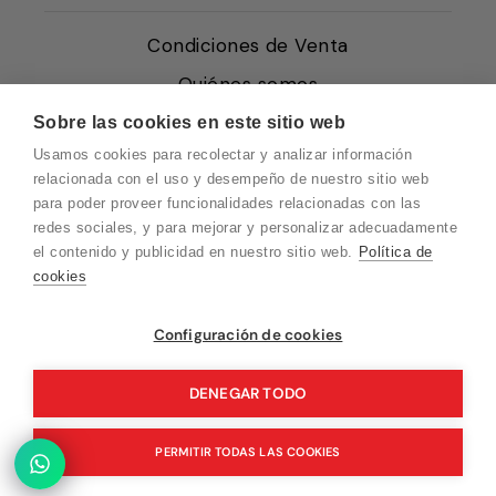
Condiciones de Venta
Quiénes somos
Política de Cookies
Sobre las cookies en este sitio web
Usamos cookies para recolectar y analizar información
Protección de Datos
relacionada con el uso y desempeño de nuestro sitio web
Blog EN
para poder proveer funcionalidades relacionadas con las
redes sociales, y para mejorar y personalizar adecuadamente
Blog FR
el contenido y publicidad en nuestro sitio web.
Política de
Blog DE
cookies
Blog IT
Vuelvo en un momento. Recuerda que
Configuración de cookies
nuestro horario de atención al cliente es de
10 a 15 horas.
DENEGAR TODO
© 2026 Pink Ant
PERMITIR TODAS LAS COOKIES
Tecnología de Shopify