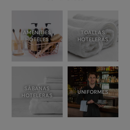
AMENITIES
TOALLAS
HOTELES
HOTELERAS
SÁBANAS
UNIFORMES
HOTELERAS