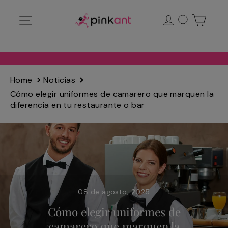
Ir
Navegación
Ingresar
Buscar
Carrit
directamente
al
contenido
Home
Noticias
Cómo elegir uniformes de camarero que marquen la
diferencia en tu restaurante o bar
08 de agosto, 2025
Cómo elegir uniformes de
camarero que marquen la