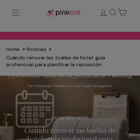
Ir
Navegación
Ingresar
Buscar
Carrit
directamente
al
contenido
Home
Noticias
Cuándo renovar las toallas de hotel: guía
profesional para planificar la reposición
06 de julio, 2026
Cuándo renovar las toallas de
hotel: guía profesional para