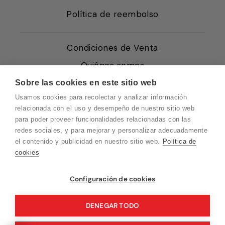
Política de reembolso
Condiciones de Venta
Quiénes somos
Política de Cookies
Sobre las cookies en este sitio web
Usamos cookies para recolectar y analizar información
Protección de Datos
relacionada con el uso y desempeño de nuestro sitio web
Blog EN
para poder proveer funcionalidades relacionadas con las
redes sociales, y para mejorar y personalizar adecuadamente
Blog FR
el contenido y publicidad en nuestro sitio web.
Política de
Blog DE
cookies
Blog IT
Vuelvo en un momento. Recuerda que
Configuración de cookies
nuestro horario de atención al cliente es de
10 a 15 horas.
DENEGAR TODO