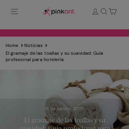
Ir
Navegación
Ingresar
Buscar
Carrit
directamente
al
contenido
Home
Noticias
El gramaje de las toallas y su suavidad: Guía
profesional para hotelería
15 de agosto, 2025
El gramaje de las toallas y su
suavidad: Guía profesional para