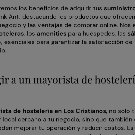
aremos los beneficios de adquirir tus
suministro
Pink Ant, destacando los productos que ofre
u negocio y las ventajas de comprar online. N
hoteleras
, los
amenities
para huéspedes, las
sá
e
, esenciales para garantizar la satisfacción de
io.
gir a un mayorista de hosteler
sta de hostelería en Los Cristianos
, no solo 
local cercano a tu negocio, sino que también d
den mejorar tu operación y reducir costos. Es