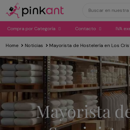
Ir
directamente
al
contenido
Compra por Categoría
Contacto
IVA ex
Home
Noticias
Mayorista de Hostelería en Los Cris
Mayorista de