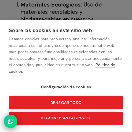
Materiales Ecológicos
: Uso de
materiales reciclables y
biodegradables en nuestros
productos.
Sobre las cookies en este sitio web
Eficiencia Energética
: Productos
Usamos cookies para recolectar y analizar información
diseñados para reducir el consumo
relacionada con el uso y desempeño de nuestro sitio web
de energía y agua.
para poder proveer funcionalidades relacionadas con las
Reducción de Residuos
: Embalajes y
redes sociales, y para mejorar y personalizar adecuadamente
productos que minimizan la
el contenido y publicidad en nuestro sitio web.
Política de
generación de residuos.
cookies
Configuración de cookies
Compromiso con la Innovación
DENEGAR TODO
Nuevas Tecnologías
: Incorporación
PERMITIR TODAS LAS COOKIES
de las últimas tecnologías en
nuestros productos para mejorar su