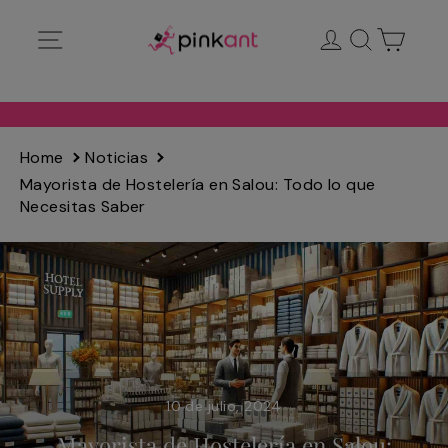
Ir
Navegación
Ingresar
Buscar
Carrit
directamente
al
contenido
Home
Noticias
Mayorista de Hostelería en Salou: Todo lo que
Necesitas Saber
10 de julio, 2024
Mayorista de Hostelería en Salou: