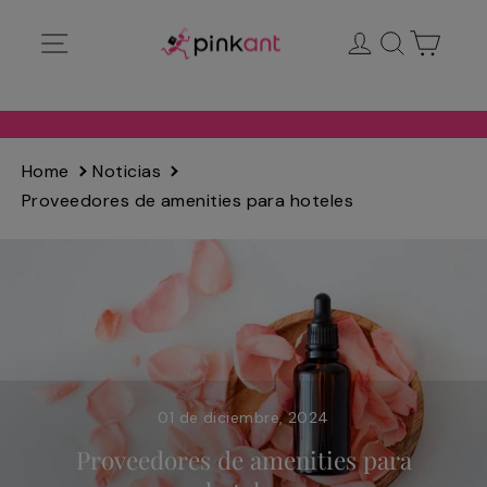
Ir
Navegación
Ingresar
Buscar
Carrit
directamente
al
contenido
Home
Noticias
Proveedores de amenities para hoteles
01 de diciembre, 2024
Proveedores de amenities para