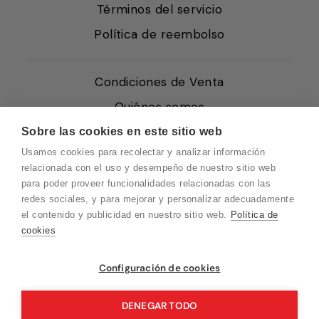
Términos del servicio
Política de reembolso
Condiciones de Venta
Quiénes somos
Política de Cookies
Sobre las cookies en este sitio web
Usamos cookies para recolectar y analizar información
Protección de Datos
relacionada con el uso y desempeño de nuestro sitio web
Blog EN
para poder proveer funcionalidades relacionadas con las
redes sociales, y para mejorar y personalizar adecuadamente
Blog FR
el contenido y publicidad en nuestro sitio web.
Política de
Blog DE
cookies
Blog IT
Vuelvo en un momento. Recuerda que
Configuración de cookies
nuestro horario de atención al cliente es de
10 a 15 horas.
DENEGAR TODO