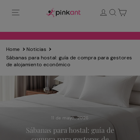
Ir
Navegación
Ingresar
Buscar
Carrit
directamente
al
contenido
Home
Noticias
Sábanas para hostal: guía de compra para gestores
de alojamiento económico
11 de mayo, 2026
Sábanas para hostal: guía de
compra para gestores de