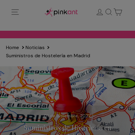
Ir
Navegación
Ingresar
Buscar
Carrit
directamente
al
contenido
Home
Noticias
Suministros de Hostelería en Madrid
01 de diciembre, 2022
Suministros de Hostelería en