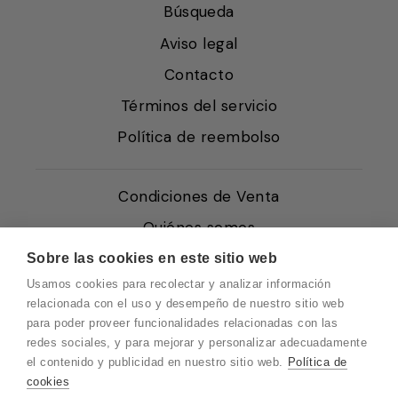
Búsqueda
Aviso legal
Contacto
Términos del servicio
Política de reembolso
Condiciones de Venta
Quiénes somos
Política de Cookies
Sobre las cookies en este sitio web
Usamos cookies para recolectar y analizar información
Protección de Datos
relacionada con el uso y desempeño de nuestro sitio web
Blog EN
para poder proveer funcionalidades relacionadas con las
redes sociales, y para mejorar y personalizar adecuadamente
Blog FR
el contenido y publicidad en nuestro sitio web.
Política de
Blog DE
cookies