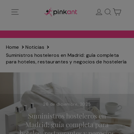
Ir
Navegación
Ingresar
Buscar
Carrit
directamente
al
contenido
Home
Noticias
Suministros hosteleros en Madrid: guía completa
para hoteles, restaurantes y negocios de hostelería
26 de diciembre, 2025
Suministros hosteleros en
Madrid: guía completa para
hoteles, restaurantes y negocios