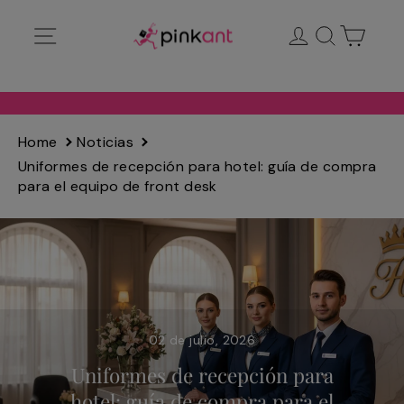
Ir
Navegación
Ingresar
Buscar
Carrit
directamente
al
contenido
Home
Noticias
Uniformes de recepción para hotel: guía de compra
para el equipo de front desk
02 de julio, 2026
Uniformes de recepción para
hotel: guía de compra para el