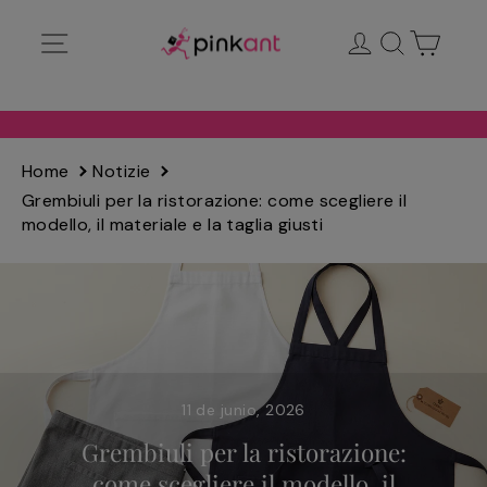
Ir
Navegación
Ingresar
Buscar
Carrit
directamente
al
contenido
Home
Notizie
Grembiuli per la ristorazione: come scegliere il
modello, il materiale e la taglia giusti
11 de junio, 2026
Grembiuli per la ristorazione:
come scegliere il modello, il