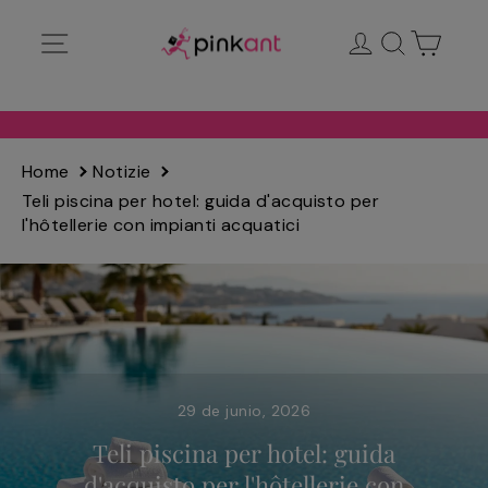
Ir
Navegación
Ingresar
Buscar
Carrit
directamente
al
contenido
Home
Notizie
Teli piscina per hotel: guida d'acquisto per
l'hôtellerie con impianti acquatici
29 de junio, 2026
Teli piscina per hotel: guida
d'acquisto per l'hôtellerie con