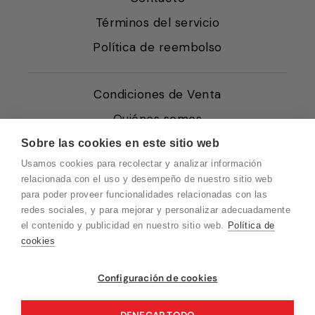
Términos del servicio
Política de reembolso
Condiciones de Venta
Quiénes somos
Política de Cookies
Sobre las cookies en este sitio web
Usamos cookies para recolectar y analizar información
Protección de Datos
relacionada con el uso y desempeño de nuestro sitio web
Blog EN
para poder proveer funcionalidades relacionadas con las
redes sociales, y para mejorar y personalizar adecuadamente
Blog FR
el contenido y publicidad en nuestro sitio web.
Política de
Blog DE
cookies
Blog IT
Vuelvo en un momento. Recuerda que
Configuración de cookies
nuestro horario de atención al cliente es de
10 a 15 horas.