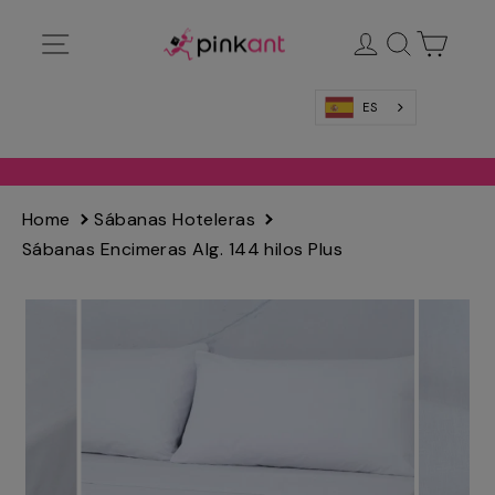
Ir
Navegación
Ingresar
Buscar
Carrit
directamente
al
contenido
ES
Home
Sábanas Hoteleras
Sábanas Encimeras Alg. 144 hilos Plus