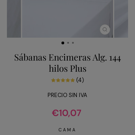
CERRAR
(ESC)
Sábanas Encimeras Alg. 144
hilos Plus
(4)
PRECIO SIN IVA
Precio
€10,07
habitual
CAMA