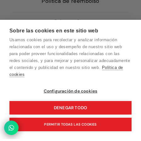
Política de reembolso
Condiciones de Venta
Sobre las cookies en este sitio web
Quiénes somos
Usamos cookies para recolectar y analizar información
Política de Cookies
relacionada con el uso y desempeño de nuestro sitio web
para poder proveer funcionalidades relacionadas con las
Protección de Datos
redes sociales, y para mejorar y personalizar adecuadamente
Blog EN
el contenido y publicidad en nuestro sitio web.
Política de
cookies
Blog FR
Blog DE
Vuelvo en un momento. Recuerda que
Configuración de cookies
nuestro horario de atención al cliente es de
Blog IT
10 a 15 horas.
DENEGAR TODO
PERMITIR TODAS LAS COOKIES
© 2026 Pink Ant