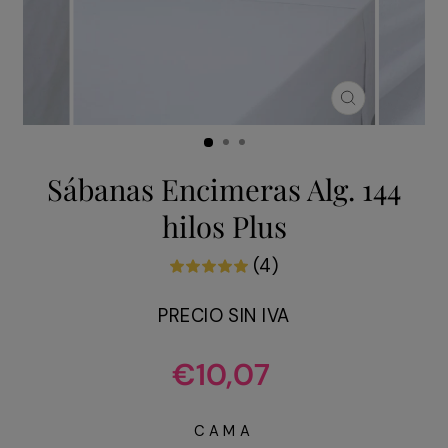
CERRAR
(ESC)
Sábanas Encimeras Alg. 144
hilos Plus
(4)
PRECIO SIN IVA
Precio
€10,07
habitual
CAMA