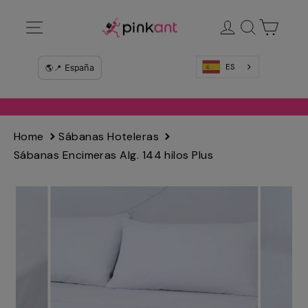
Ir
Navegación
Ingresar
Buscar
Carrit
directamente
al
contenido
ES
Home
Sábanas Hoteleras
Sábanas Encimeras Alg. 144 hilos Plus