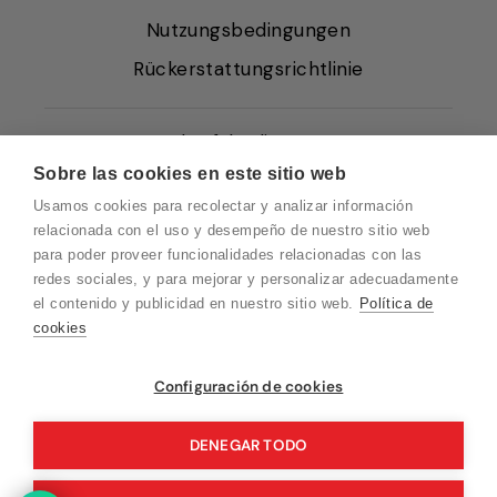
Nutzungsbedingungen
Rückerstattungsrichtlinie
Verkaufsbedingungen
Sobre las cookies en este sitio web
Über uns
Usamos cookies para recolectar y analizar información
Cookie-Richtlinie
relacionada con el uso y desempeño de nuestro sitio web
para poder proveer funcionalidades relacionadas con las
Datenschutz
redes sociales, y para mejorar y personalizar adecuadamente
Blog EN
el contenido y publicidad en nuestro sitio web.
Política de
cookies
Blog FR
Blog DE
Vuelvo en un momento. Recuerda que
Configuración de cookies
nuestro horario de atención al cliente es de
IT-Blog
10 a 15 horas.
DENEGAR TODO