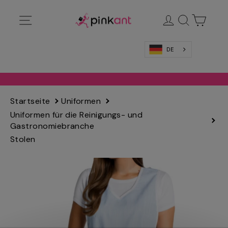
Direkt
Navigation
Anmelden
Suchen
Waren
zum
Inhalt
springen
DE
Startseite
Uniformen
Uniformen für die Reinigungs- und
Gastronomiebranche
Stolen