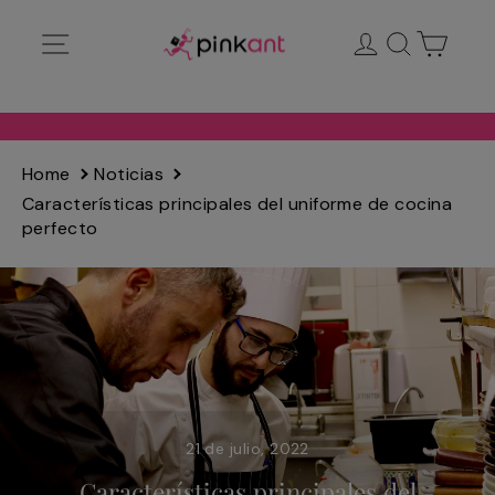
Ir
Navegación
Ingresar
Buscar
Carrit
directamente
al
contenido
Home
Noticias
Características principales del uniforme de cocina
perfecto
21 de julio, 2022
Características principales del