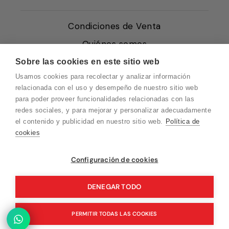
Condiciones de Venta
Quiénes somos
Política de Cookies
Sobre las cookies en este sitio web
Usamos cookies para recolectar y analizar información
Protección de Datos
relacionada con el uso y desempeño de nuestro sitio web
Blog EN
para poder proveer funcionalidades relacionadas con las
redes sociales, y para mejorar y personalizar adecuadamente
Blog FR
el contenido y publicidad en nuestro sitio web.
Política de
Blog DE
cookies
Blog IT
Vuelvo en un momento. Recuerda que
Configuración de cookies
nuestro horario de atención al cliente es de
10 a 15 horas.
DENEGAR TODO
© 2026 Pink Ant
PERMITIR TODAS LAS COOKIES
Tecnología de Shopify