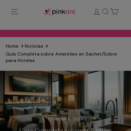
Ir
Navegación
Ingresar
Buscar
Carrit
directamente
al
contenido
Home
Noticias
Guía Completa sobre Amenities en Sachet/Sobre
para Hoteles
06 de abril, 2024
Guía Completa sobre Amenities