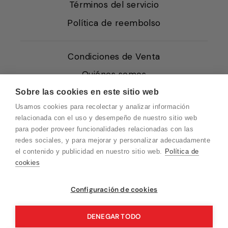
Términos del servicio
Política de reembolso
Condiciones de Venta
Quiénes somos
Política de Cookies
Sobre las cookies en este sitio web
Usamos cookies para recolectar y analizar información
Protección de Datos
relacionada con el uso y desempeño de nuestro sitio web
Blog EN
para poder proveer funcionalidades relacionadas con las
redes sociales, y para mejorar y personalizar adecuadamente
Blog FR
el contenido y publicidad en nuestro sitio web.
Política de
Blog DE
cookies
Blog IT
Vuelvo en un momento. Recuerda que
Configuración de cookies
nuestro horario de atención al cliente es de
10 a 15 horas.
DENEGAR TODO