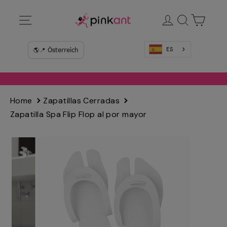
Ir
Navegación
Ingresar
Buscar
Carrit
directamente
al
contenido
ES
Home
Zapatillas Cerradas
Zapatilla Spa Flip Flop al por mayor