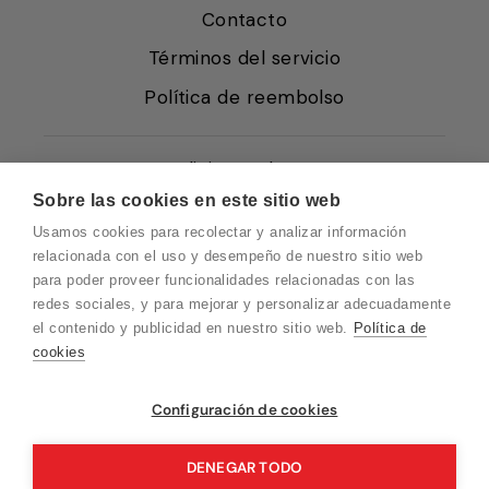
Contacto
Términos del servicio
Política de reembolso
Condiciones de Venta
Sobre las cookies en este sitio web
Quiénes somos
Usamos cookies para recolectar y analizar información
Política de Cookies
relacionada con el uso y desempeño de nuestro sitio web
para poder proveer funcionalidades relacionadas con las
Protección de Datos
redes sociales, y para mejorar y personalizar adecuadamente
Blog EN
el contenido y publicidad en nuestro sitio web.
Política de
cookies
Blog FR
Blog DE
Vuelvo en un momento. Recuerda que
Configuración de cookies
nuestro horario de atención al cliente es de
Blog IT
10 a 15 horas.
DENEGAR TODO