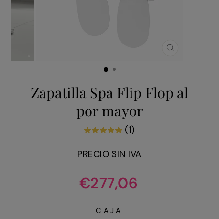
CERRAR
(ESC)
Zapatilla Spa Flip Flop al
por mayor
(1)
PRECIO SIN IVA
Precio
€277,06
habitual
CAJA