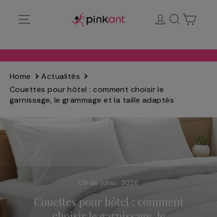
Ir
Navegación
Ingresar
Buscar
Carrit
directamente
al
contenido
Home
Actualités
Couettes pour hôtel : comment choisir le
garnissage, le grammage et la taille adaptés
09 de junio, 2026
Couettes pour hôtel : comment
choisir le garnissage, le