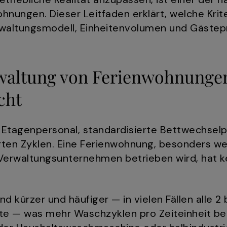
hnungen. Dieser Leitfaden erklärt, welche Krit
altungsmodell, Einheitenvolumen und Gästeprof
waltung von Ferienwohnungen
cht
s Etagenpersonal, standardisierte Bettwechselp
erten Zyklen. Eine Ferienwohnung, besonders 
Verwaltungsunternehmen betrieben wird, hat ke
d kürzer und häufiger — in vielen Fällen alle 2 
lte — was mehr Waschzyklen pro Zeiteinheit b