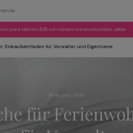
ento para clientes B2B con número intracomunitario válido
: Einkaufsleitfaden für Verwalter und Eigentümer
16 de junio, 2026
che für Ferienwo