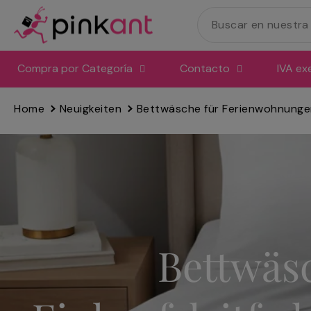
Ir
directamente
al
contenido
Compra por Categoría
Contacto
IVA ex
Home
Neuigkeiten
Bettwäsche für Ferienwohnungen
Bettwäs