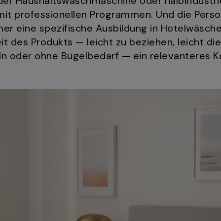
 der Haushaltswaschmaschine oder halbindustriel
 mit professionellen Programmen. Und die Pers
mmer eine spezifische Ausbildung in Hotelwäsch
t des Produkts — leicht zu beziehen, leicht die
ln oder ohne Bügelbedarf — ein relevanteres Kau