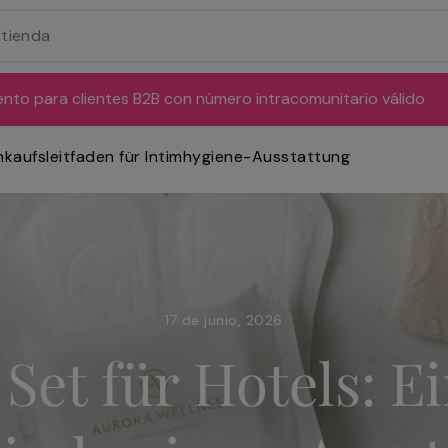
ento para clientes B2B con número intracomunitario válido
nkaufsleitfaden für Intimhygiene-Ausstattung
17 de junio, 2026
et für Hotels: Ei