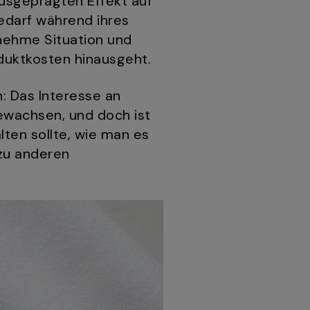
usgeprägten Effekt auf
Bedarf während ihres
nehme Situation und
duktkosten hinausgeht.
h: Das Interesse an
gewachsen, und doch ist
ten sollte, wie man es
 zu anderen