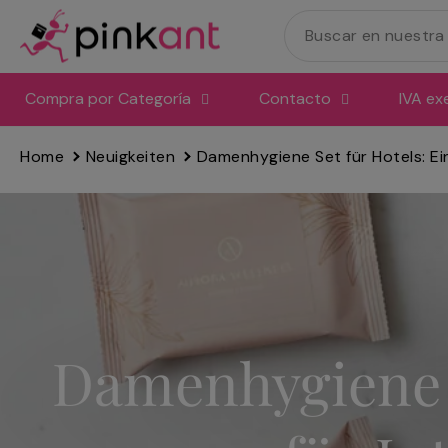
Ir
directamente
al
contenido
Compra por Categoría
Contacto
IVA ex
Home
Neuigkeiten
Damenhygiene Set für Hotels: Ei
Damenhygiene S