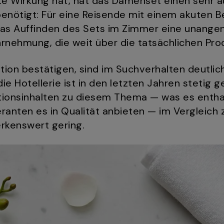
te Wirkung hat, hat das Damenset einen sehr a
benötigt: Für eine Reisende mit einem akuten 
das Auffinden des Sets im Zimmer eine unange
rnehmung, die weit über die tatsächlichen Pro
ition bestätigen, sind im Suchverhalten deutlic
e Hotellerie ist in den letzten Jahren stetig 
ionsinhalten zu diesem Thema — was es enthal
eranten es in Qualität anbieten — im Vergleich
kenswert gering.