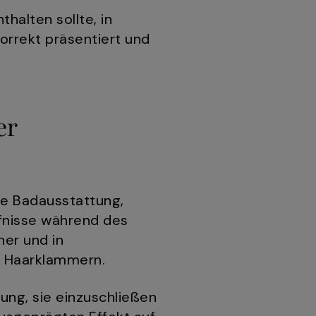
halten sollte, in
korrekt präsentiert und
er
ne Badausstattung,
rfnisse während des
er und in
nd Haarklammern.
ung, sie einzuschließen