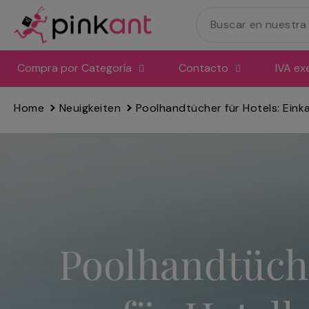
Ir
directamente
al
contenido
Compra por Categoría
Contacto
IVA ex
Home
Neuigkeiten
Poolhandtücher für Hotels: Eink
Poolhandtüche