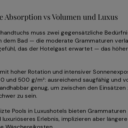
e Absorption vs Volumen und Luxus
handtuchs muss zwei gegensätzliche Bedürfnis
ch dem Bad — die moderate Grammaturen verl
gefühl, das der Hotelgast erwartet — das höh
it hoher Rotation und intensiver Sonnenexposi
 und 500 g/m²: ausreichend saugfähig und vol
 handhabbar genug, um zwischen den Einsätzen 
chwer zu sein.
eizte Pools in Luxushotels bieten Grammature
 luxuriöseres Erlebnis, implizieren aber länge
re Wäschereikosten.