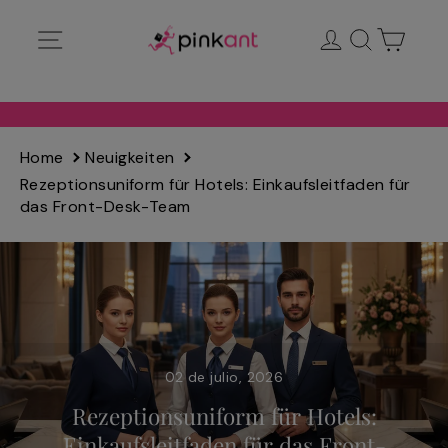
Ir
Navegación
Ingresar
Buscar
Carrit
directamente
al
contenido
Home
Neuigkeiten
Rezeptionsuniform für Hotels: Einkaufsleitfaden für
das Front-Desk-Team
02 de julio, 2026
Rezeptionsuniform für Hotels:
Einkaufsleitfaden für das Front-