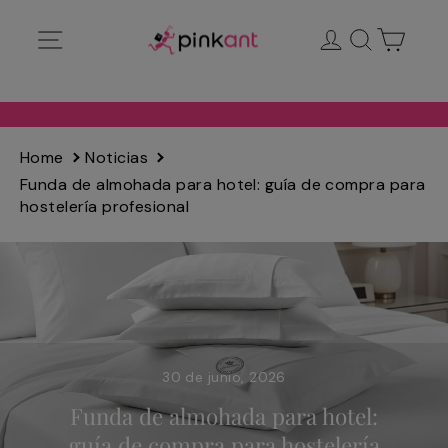
Ir
Navegación
Ingresar
Buscar
Carrit
directamente
al
contenido
Home
Noticias
Funda de almohada para hotel: guía de compra para
hostelería profesional
30 de junio, 2026
Funda de almohada para hotel:
guía de compra para hostelería