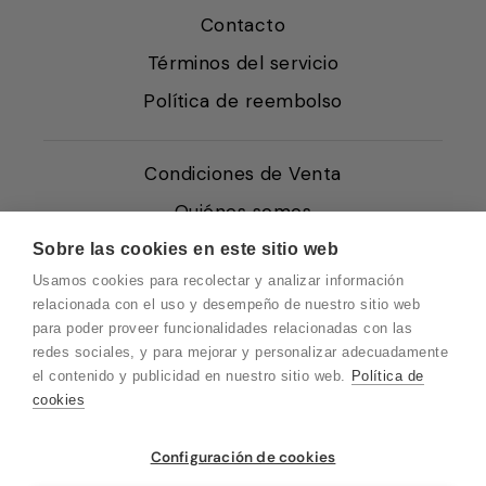
Contacto
Términos del servicio
Política de reembolso
Condiciones de Venta
Quiénes somos
Política de Cookies
Sobre las cookies en este sitio web
Usamos cookies para recolectar y analizar información
Protección de Datos
relacionada con el uso y desempeño de nuestro sitio web
Blog EN
para poder proveer funcionalidades relacionadas con las
redes sociales, y para mejorar y personalizar adecuadamente
Blog FR
el contenido y publicidad en nuestro sitio web.
Política de
Blog DE
cookies
Blog IT
Vuelvo en un momento. Recuerda que
Configuración de cookies
nuestro horario de atención al cliente es de
10 a 15 horas.