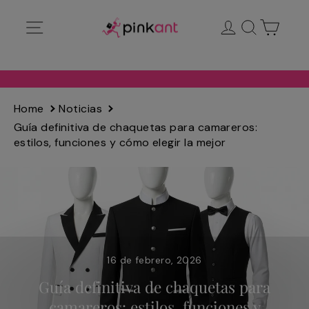
Ir
Navegación
Ingresar
Buscar
Carrit
directamente
al
contenido
Home
Noticias
Guía definitiva de chaquetas para camareros:
estilos, funciones y cómo elegir la mejor
16 de febrero, 2026
Guía definitiva de chaquetas para
camareros: estilos, funciones y