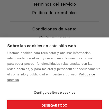
Términos del servicio
Política de reembolso
Condiciones de Venta
Quiénes somos
Política de Cookies
Sobre las cookies en este sitio web
Usamos cookies para recolectar y analizar información
Protección de Datos
relacionada con el uso y desempeño de nuestro sitio web
Blog EN
para poder proveer funcionalidades relacionadas con las
redes sociales, y para mejorar y personalizar adecuadamente
Blog FR
el contenido y publicidad en nuestro sitio web.
Política de
Blog DE
cookies
Blog IT
Vuelvo en un momento. Recuerda que
Configuración de cookies
nuestro horario de atención al cliente es de
10 a 15 horas.
DENEGAR TODO