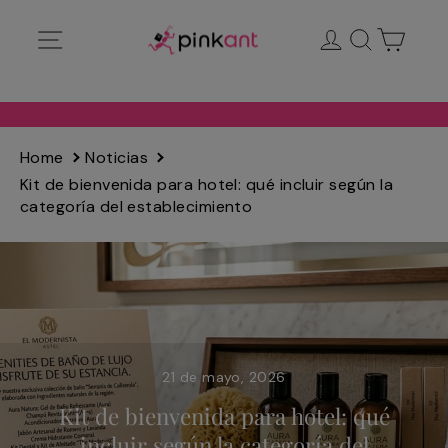
Ir
Navegación
Ingresar
Buscar
Carrit
directamente
al
contenido
Home
Noticias
Kit de bienvenida para hotel: qué incluir según la
categoría del establecimiento
21 de mayo, 2026
Kit de bienvenida para hotel: qué
incluir según la categoría del