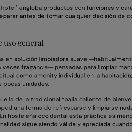
ra hotel" engloba productos con funciones y car
separar antes de tomar cualquier decisión de 
e uso general
as en solución limpiadora suave —habitualment
 veces fragancia— pensadas para limpiar man
abitual como amenity individual en la habitació
de pocas unidades.
e la de la tradicional toalla caliente de bienv
ésped una forma de refrescarse y limpiarse nada
n hostelería occidental esta práctica es meno
onalidad sigue siendo válida y apreciada cuando