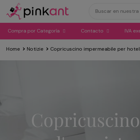
Ir
directamente
al
contenido
Compra por Categoría
Contacto
IVA ex
Home
Notizie
Copricuscino impermeabile per hotel: 
Copricuscino