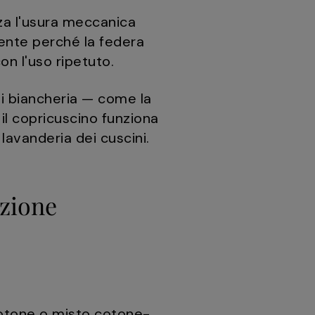
a l'usura meccanica
mente perché la federa
on l'uso ripetuto.
di biancheria — come la
il copricuscino funziona
lavanderia dei cuscini.
ezione
 cotone o misto cotone-