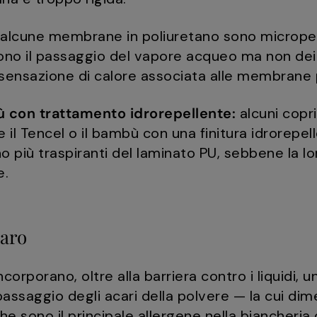
alcune membrane in poliuretano sono microper
no il passaggio del vapore acqueo ma non dei l
sensazione di calore associata alle membrane p
 con trattamento idrorepellente:
alcuni copri
 il Tencel o il bambù con una finitura idrorepel
più traspiranti del laminato PU, sebbene la lor
e.
caro
ncorporano, oltre alla barriera contro i liquidi,
passaggio degli acari della polvere — la cui dim
he sono il principale allergene nella biancheria 