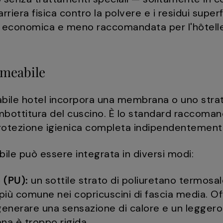
rriera fisica contro la polvere e i residui super
 più economica e meno raccomandata per l'hôtelle
meabile
abile hotel incorpora una membrana o uno stra
'imbottitura del cuscino. È lo standard raccoman
rotezione igienica completa indipendentemente 
e può essere integrata in diversi modi:
 (PU):
un sottile strato di poliuretano termosal
 più comune nei copricuscini di fascia media. O
enerare una sensazione di calore e un leggero
a è troppo rigida.