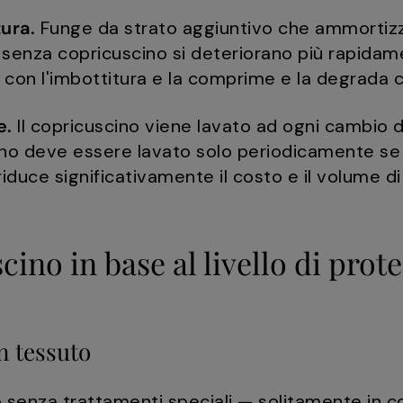
ura.
Funge da strato aggiuntivo che ammortizz
ini senza copricuscino si deteriorano più rapida
 con l'imbottitura e la comprime e la degrada c
e.
Il copricuscino viene lavato ad ogni cambio 
no deve essere lavato solo periodicamente se 
uce significativamente il costo e il volume di 
cino in base al livello di prot
n tessuto
to senza trattamenti speciali — solitamente in