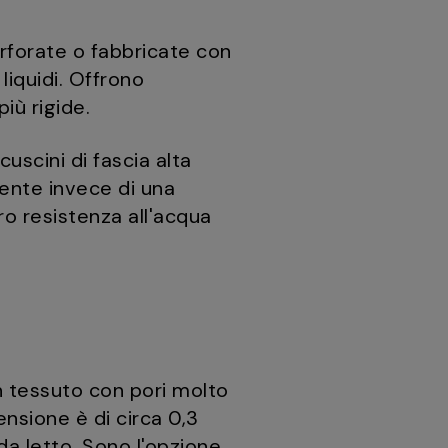
forate o fabbricate con
iquidi. Offrono
iù rigide.
cuscini di fascia alta
lente invece di una
o resistenza all'acqua
 un tessuto con pori molto
ensione è di circa 0,3
da letto. Sono l'opzione