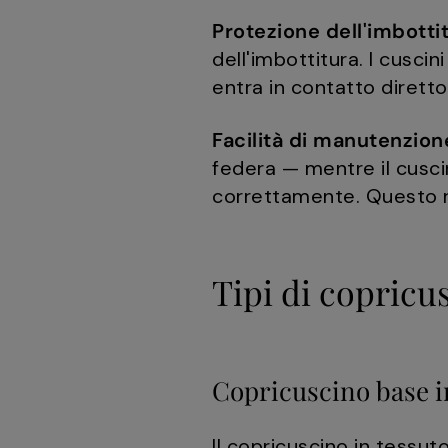
Protezione dell'imbottit
dell'imbottitura. I cusc
entra in contatto diretto
Facilità di manutenzion
federa — mentre il cusci
correttamente. Questo rid
Tipi di copricus
Copricuscino base i
Il copricuscino in tessu