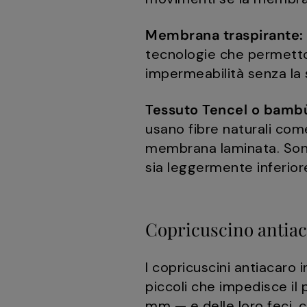
Membrana traspirante:
tecnologie che permetto
impermeabilità senza la 
Tessuto Tencel o bambù
usano fibre naturali come
membrana laminata. Sono 
sia leggermente inferior
Copricuscino antia
I copricuscini antiacaro i
piccoli che impedisce il 
mm — e delle loro feci, c