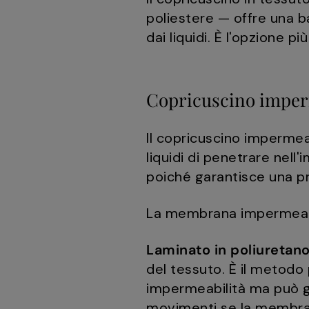
poliestere — offre una ba
dai liquidi. È l'opzione
Copricuscino imper
Il copricuscino imperme
liquidi di penetrare nell
poiché garantisce una p
La membrana impermeabil
Laminato in poliuretano
del tessuto. È il metodo
impermeabilità ma può g
movimenti se la membran