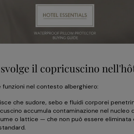
svolge il copricuscino nell'hôt
e funzioni nel contesto alberghiero:
ce che sudore, sebo e fluidi corporei penetrino
l cuscino accumula contaminazione nel nucleo d
, piume o lattice — che non può essere eliminata 
standard.