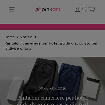
Ir
Navegación
Ingresar
Buscar
Carrit
directamente
al
contenido
Home
Notizie
Pantaloni cameriere per hotel: guida d'acquisto per
le divise di sala
09 de julio, 2026
Pantaloni cameriere per hotel:
guida d'acquisto per le divise di