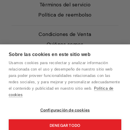
Términos del servicio
Política de reembolso
Condiciones de Venta
Quiénes somos
Política de Cookies
Sobre las cookies en este sitio web
Usamos cookies para recolectar y analizar información
Protección de Datos
relacionada con el uso y desempeño de nuestro sitio web
Blog EN
para poder proveer funcionalidades relacionadas con las
redes sociales, y para mejorar y personalizar adecuadamente
Blog FR
el contenido y publicidad en nuestro sitio web.
Política de
Blog DE
cookies
Blog IT
Vuelvo en un momento. Recuerda que
Configuración de cookies
nuestro horario de atención al cliente es de
10 a 15 horas.
DENEGAR TODO