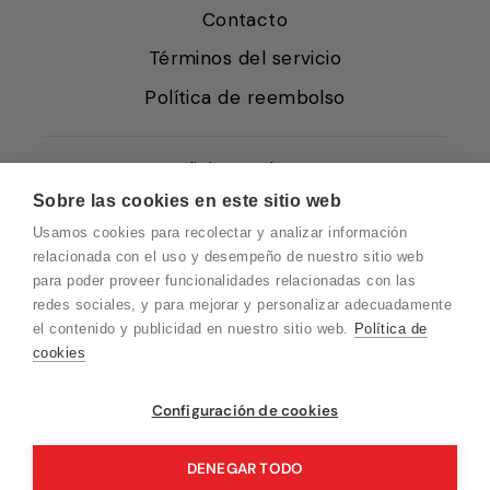
Contacto
Términos del servicio
Política de reembolso
Condiciones de Venta
Sobre las cookies en este sitio web
Quiénes somos
Usamos cookies para recolectar y analizar información
Política de Cookies
relacionada con el uso y desempeño de nuestro sitio web
para poder proveer funcionalidades relacionadas con las
Protección de Datos
redes sociales, y para mejorar y personalizar adecuadamente
Blog EN
el contenido y publicidad en nuestro sitio web.
Política de
cookies
Blog FR
Blog DE
Configuración de cookies
Blog IT
DENEGAR TODO