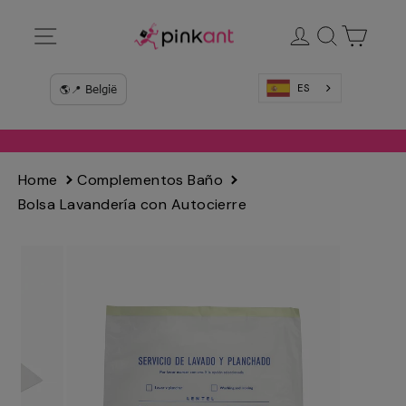
Ir
Navegación
Ingresar
Buscar
Carrit
directamente
al
contenido
ES
Home
Complementos Baño
Bolsa Lavandería con Autocierre