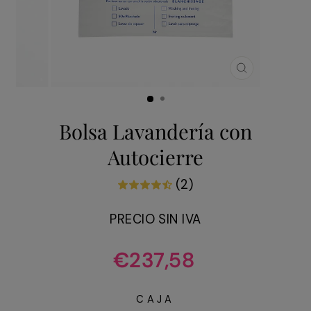
CERRAR
(ESC)
Bolsa Lavandería con
Autocierre
(2)
PRECIO SIN IVA
Precio
€237,58
habitual
CAJA