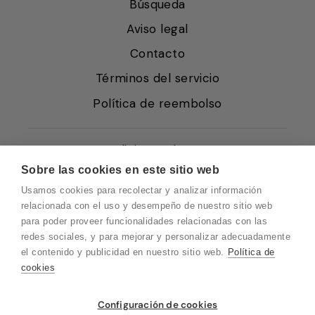
Búsqueda
Aviso legal
Contacto
Términos del servicio
Política de reembolso
Condiciones de Venta
Sobre las cookies en este sitio web
Quiénes somos
Usamos cookies para recolectar y analizar información
Política de Cookies
relacionada con el uso y desempeño de nuestro sitio web
para poder proveer funcionalidades relacionadas con las
Protección de Datos
redes sociales, y para mejorar y personalizar adecuadamente
Blog EN
el contenido y publicidad en nuestro sitio web.
Política de
cookies
Blog FR
Blog DE
Configuración de cookies