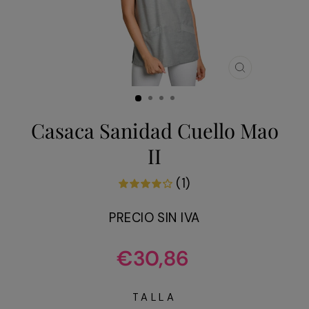
CERRAR
(ESC)
Casaca Sanidad Cuello Mao
II
(1)
PRECIO SIN IVA
Precio
€30,86
habitual
TALLA