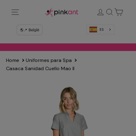
Ir
Navegación
Ingresar
Buscar
Carrit
directamente
al
contenido
ES
Home
Uniformes para Spa
Casaca Sanidad Cuello Mao II