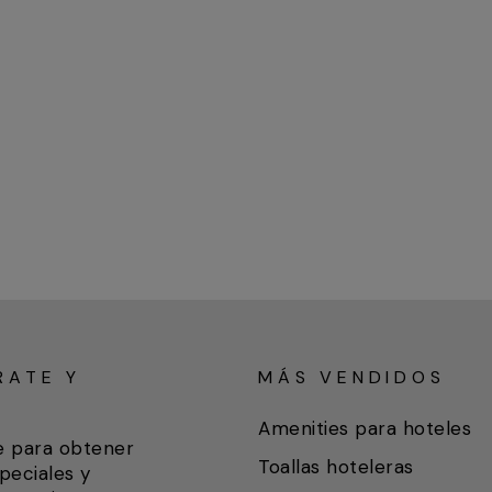
RATE Y
MÁS VENDIDOS
A
Amenities para hoteles
e para obtener
Toallas hoteleras
peciales y