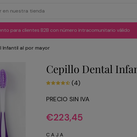
ento para clientes B2B con número intracomunitario válido
 Infantil al por mayor
Cepillo Dental Infa
(4)
PRECIO SIN IVA
Precio
€223,45
habitual
CAJA