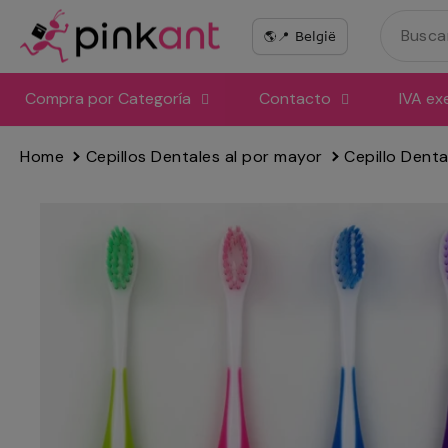
Ir
directamente
al
contenido
Compra por Categoría
Contacto
IVA ex
Home
Cepillos Dentales al por mayor
Cepillo Dental