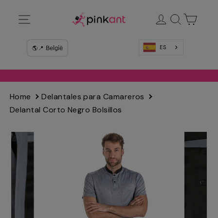
Ir
Navegación
Ingresar
Buscar
Carrit
directamente
al
contenido
ES
Home
Delantales para Camareros
Delantal Corto Negro Bolsillos