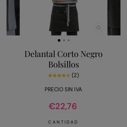
CERRAR
(ESC)
Delantal Corto Negro
Bolsillos
(2)
PRECIO SIN IVA
Precio
€22,76
habitual
CANTIDAD