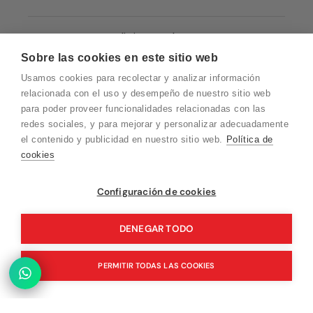
Condiciones de Venta
Sobre las cookies en este sitio web
Quiénes somos
Usamos cookies para recolectar y analizar información
Política de Cookies
relacionada con el uso y desempeño de nuestro sitio web
para poder proveer funcionalidades relacionadas con las
Protección de Datos
redes sociales, y para mejorar y personalizar adecuadamente
Blog EN
el contenido y publicidad en nuestro sitio web.
Política de
cookies
Blog FR
Blog DE
Vuelvo en un momento. Recuerda que
Configuración de cookies
nuestro horario de atención al cliente es de
Blog IT
10 a 15 horas.
DENEGAR TODO
PERMITIR TODAS LAS COOKIES
© 2026 Pink Ant