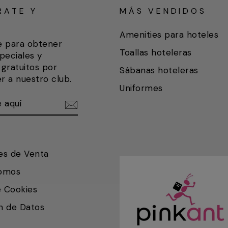
RATE Y
MÁS VENDIDOS
A
Amenities para hoteles
e para obtener
Toallas hoteleras
peciales y
gratuitos por
Sábanas hoteleras
r a nuestro club.
Uniformes
ETE
IR
es de Venta
somos
e Cookies
n de Datos