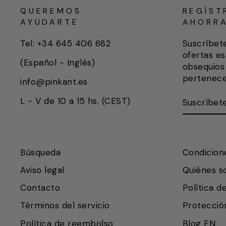
QUEREMOS
REGÍST
AYUDARTE
AHORR
Tel: +34 645 406 682
Suscríbet
ofertas es
(Español - Inglés)
obsequios 
pertenece
info@pinkant.es
SUSCRÍB
SUSCRIB
L - V de 10 a 15 hs. (CEST)
AQUÍ
Búsqueda
Condicion
Aviso legal
Quiénes 
Contacto
Política d
Términos del servicio
Protecció
Política de reembolso
Blog EN