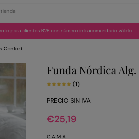
ento para clientes B2B con número intracomunitario válido
os Confort
Funda Nórdica Alg. 
(1)
PRECIO SIN IVA
Precio
€25,19
habitual
CAMA