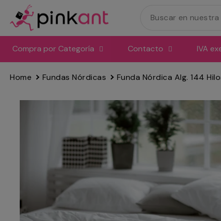
Ir
directamente
al
contenido
Compra por Categoría
Contacto
IVA ex
Home
Fundas Nórdicas
Funda Nórdica Alg. 144 Hil