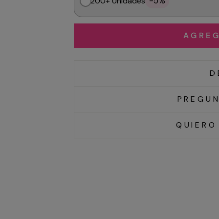
-5%
200+ Unidades
AGREG
D
PREGUN
QUIERO