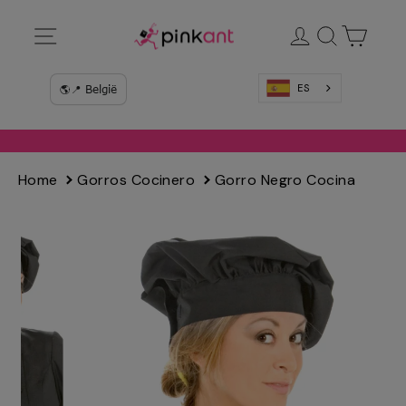
Ir
Navegación
Ingresar
Buscar
Carrit
directamente
al
contenido
ES
Home
Gorros Cocinero
Gorro Negro Cocina