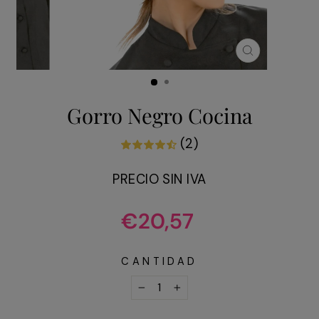
CERRAR
(ESC)
Gorro Negro Cocina
(2)
PRECIO SIN IVA
Precio
€20,57
habitual
CANTIDAD
−
+