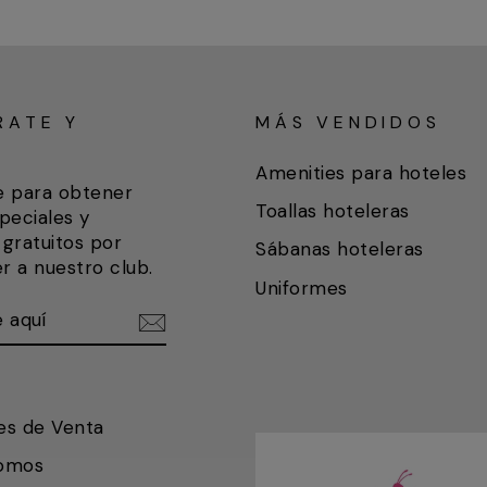
RATE Y
MÁS VENDIDOS
A
Amenities para hoteles
e para obtener
Toallas hoteleras
peciales y
gratuitos por
Sábanas hoteleras
r a nuestro club.
Uniformes
ETE
IR
es de Venta
somos