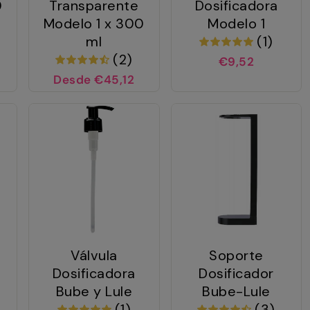
0
Transparente
Dosificadora
Modelo 1 x 300
Modelo 1
ml
(1)
(2)
€9,52
Desde €45,12
Válvula
Soporte
Dosificadora
Dosificador
Bube y Lule
Bube-Lule
(1)
(3)