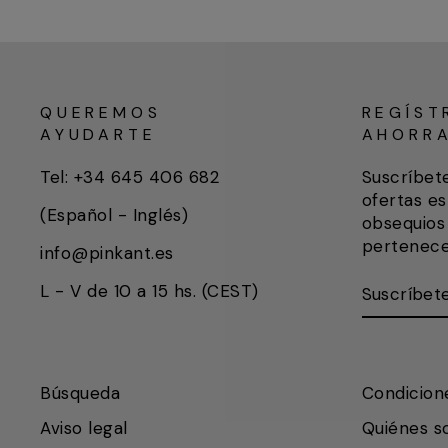
QUEREMOS
REGÍST
AYUDARTE
AHORR
Tel: +34 645 406 682
Suscríbet
ofertas es
(Español - Inglés)
obsequios 
pertenece
info@pinkant.es
SUSCRÍB
SUSCRIB
L - V de 10 a 15 hs. (CEST)
AQUÍ
Búsqueda
Condicion
Aviso legal
Quiénes 