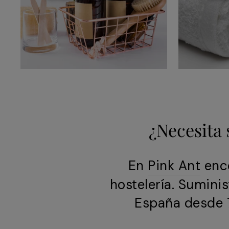
¿Necesita 
En
Pink Ant
enco
hostelería. Sumini
España desde 7