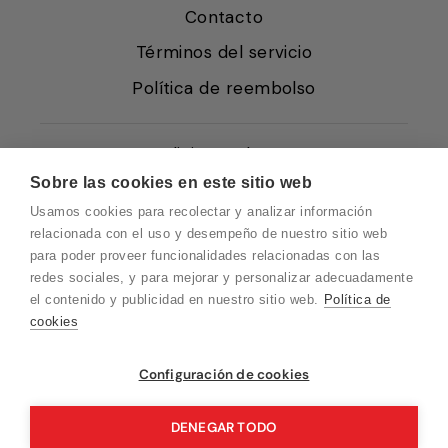
Contacto
Términos del servicio
Política de reembolso
Condiciones de Venta
Sobre las cookies en este sitio web
Quiénes somos
Usamos cookies para recolectar y analizar información
Política de Cookies
relacionada con el uso y desempeño de nuestro sitio web
para poder proveer funcionalidades relacionadas con las
Protección de Datos
redes sociales, y para mejorar y personalizar adecuadamente
Blog EN
el contenido y publicidad en nuestro sitio web.
Política de
cookies
Blog FR
Blog DE
Vuelvo en un momento. Recuerda que
Configuración de cookies
nuestro horario de atención al cliente es de
Blog IT
10 a 15 horas.
DENEGAR TODO