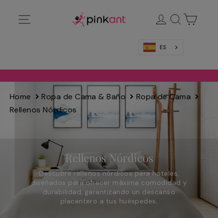
Ir
Navegación
Ingresar
Buscar
Carrit
directamente
al
contenido
ES
Home
Ropa de Cama & Baño
Ropa de Cama
Rellenos Nórdicos
Rellenos Nórdicos
Descubre rellenos nórdicos para hoteles,
diseñados para ofrecer máxima comodidad y
durabilidad, garantizando un descanso
placentero a tus huéspedes.