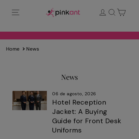
Ir
Navegación
Ingresar
Buscar
Carrit
directamente
al
contenido
Home
News
News
06 de agosto, 2026
Hotel Reception
Jacket: A Buying
Guide for Front Desk
Uniforms