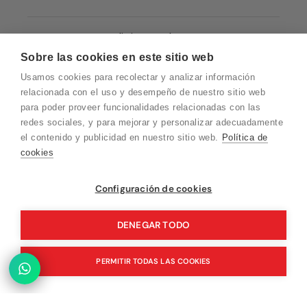
Condiciones de Venta
Sobre las cookies en este sitio web
Quiénes somos
Usamos cookies para recolectar y analizar información
Política de Cookies
relacionada con el uso y desempeño de nuestro sitio web
para poder proveer funcionalidades relacionadas con las
Protección de Datos
redes sociales, y para mejorar y personalizar adecuadamente
Blog EN
el contenido y publicidad en nuestro sitio web.
Política de
cookies
Blog FR
Blog DE
Vuelvo en un momento. Recuerda que
Configuración de cookies
nuestro horario de atención al cliente es de
Blog IT
10 a 15 horas.
DENEGAR TODO
PERMITIR TODAS LAS COOKIES
© 2026 Pink Ant