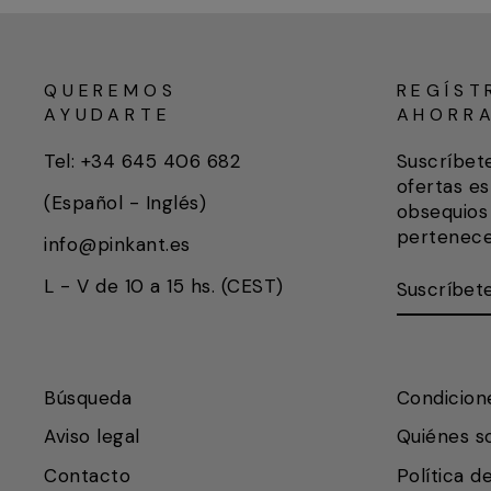
QUEREMOS
REGÍST
AYUDARTE
AHORR
Tel: +34 645 406 682
Suscríbet
ofertas es
(Español - Inglés)
obsequios 
pertenece
info@pinkant.es
SUSCRÍB
SUSCRIB
L - V de 10 a 15 hs. (CEST)
AQUÍ
Búsqueda
Condicion
Aviso legal
Quiénes 
Contacto
Política d