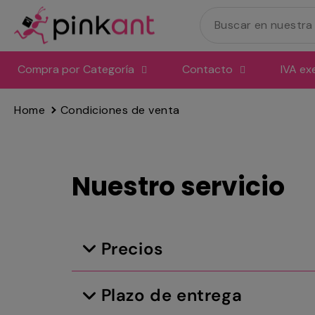
Ir
directamente
al
contenido
Compra por Categoría
Contacto
IVA ex
Home
Condiciones de venta
Nuestro servicio
Precios
Plazo de entrega