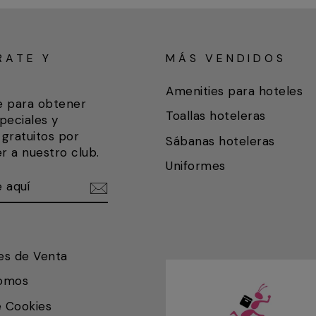
RATE Y
MÁS VENDIDOS
A
Amenities para hoteles
e para obtener
Toallas hoteleras
peciales y
gratuitos por
Sábanas hoteleras
r a nuestro club.
Uniformes
ETE
IR
es de Venta
somos
e Cookies