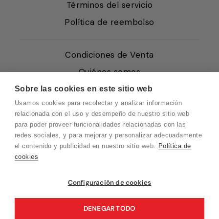
Términos del servicio
Política de reembolso
Condiciones de Venta
Quiénes somos
Política de Cookies
Sobre las cookies en este sitio web
Usamos cookies para recolectar y analizar información
Protección de Datos
relacionada con el uso y desempeño de nuestro sitio web
Blog EN
para poder proveer funcionalidades relacionadas con las
redes sociales, y para mejorar y personalizar adecuadamente
Blog FR
el contenido y publicidad en nuestro sitio web.
Política de
Blog DE
cookies
Blog IT
Vuelvo en un momento. Recuerda que
Configuración de cookies
nuestro horario de atención al cliente es de
10 a 15 horas.
DENEGAR TODO