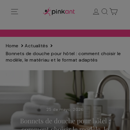
Ir
Navegación
Ingresar
Buscar
Carrit
directamente
al
contenido
Home
Actualités
Bonnets de douche pour hôtel : comment choisir le
modèle, le matériau et le format adaptés
25 de mayo, 2026
Bonnets de douche pour hôtel :
comment choisir le modèle, le