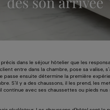
dès son arrivée
 précis dans le séjour hôtelier que les respon
client entre dans la chambre, pose sa valise, s'a
se passe ensuite détermine la première expéri
e. S'il y a des chaussons, il les prend, les met 
s, il continue avec ses chaussettes ou pieds nus s
ais révélateur. Les chaussons d'hôtel sont le 