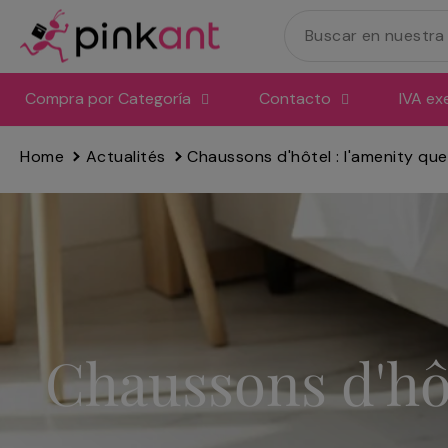
Ir
directamente
al
contenido
Compra por Categoría
Contacto
IVA ex
Home
Actualités
Chaussons d'hôtel : l'amenity que 
Chaussons d'hôte