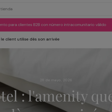
ento para clientes B2B con número intracomunitario válido
le client utilise dès son arrivée
28 de mayo, 2026
l : l'amenity que 