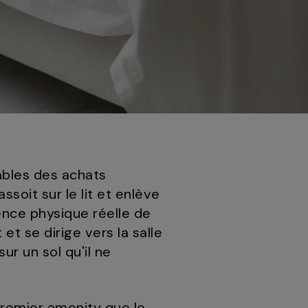
sables des achats
ssoit sur le lit et enlève
ence physique réelle de
et se dirige vers la salle
ur un sol qu'il ne
premier amenity que le