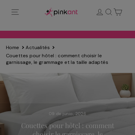
Ir
Navegación
Ingresar
Buscar
Carrit
directamente
al
contenido
Home
Actualités
Couettes pour hôtel : comment choisir le
garnissage, le grammage et la taille adaptés
09 de junio, 2026
Couettes pour hôtel : comment
choisir le garnissage, le