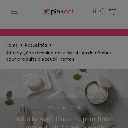
Ir
Navegación
Ingresar
Buscar
Carrit
directamente
al
contenido
Home
Actualités
Kit d'hygiène féminine pour hôtel : guide d'achat
pour produits d'accueil intimes
17 de junio, 2026
Kit d'hygiène féminine pour hôtel
: guide d'achat pour produits